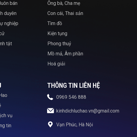
Buôn bán
Ông bà, Cha mẹ
nh duyên
Con cái, Thai sản
ự nghiệp
Tìm đồ
 cử
Kiện tụng
nh tật
Phong thuỷ
Mồ mả, Âm phần
Hoá giải
U
THÔNG TIN LIÊN HỆ
Hao
0969 546 888
ẻ
kinhdichluchao.vn@gmail.com
ịch vụ
Vạn Phúc, Hà Nội
g tin