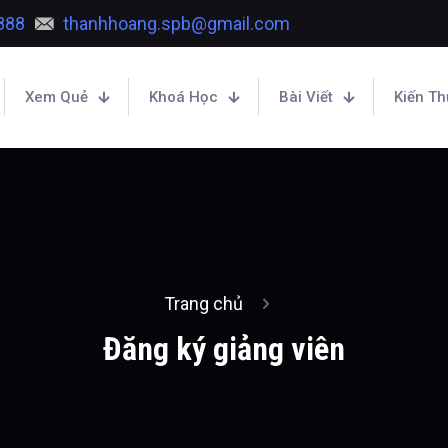
888
thanhhoang.spb@gmail.com
Xem Quẻ
Khoá Học
Bài Viết
Kiến T
Trang chủ
Đăng ký giảng viên