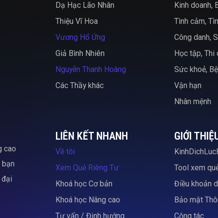
Dạ Hạc Lão Nhân
Kinh doanh, 
Thiệu Vĩ Hoa
Tình cảm, Tì
Vương Hổ Ứng
Công danh, S
Giả Bình Nhiên
Học tập, Thi
Nguyễn Thanh Hoàng
Sức khoẻ, Bệ
Các Thầy khác
Vận hạn
Nhân mệnh
LIÊN KẾT NHANH
GIỚI THIỆ
g cao
Về tôi
KinhDichLuc
c bạn
Xem Quẻ Riêng Tư
Tool xem qu
 đại
Khoá học Cơ bản
Điều khoản d
Khoá học Nâng cao
Bảo mật Thôn
Tư vấn / Định hướng
Cộng tác