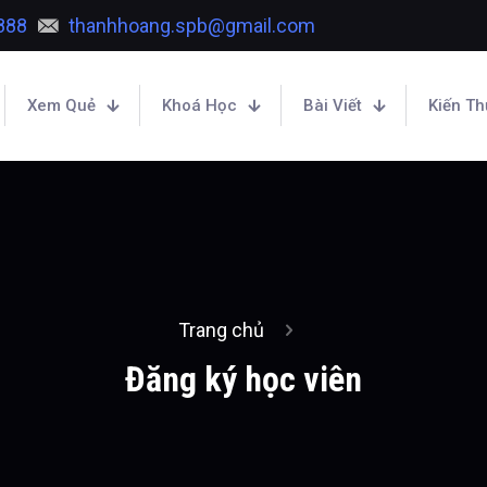
888
thanhhoang.spb@gmail.com
Xem Quẻ
Khoá Học
Bài Viết
Kiến T
Trang chủ
Đăng ký học viên