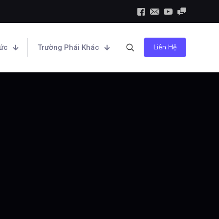
Liên Hệ
hức
Trường Phái Khác