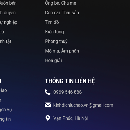
Buôn bán
Ông bà, Cha mẹ
nh duyên
Con cái, Thai sản
ự nghiệp
Tìm đồ
 cử
Kiện tụng
nh tật
Phong thuỷ
Mồ mả, Âm phần
Hoá giải
U
THÔNG TIN LIÊN HỆ
Hao
0969 546 888
ẻ
kinhdichluchao.vn@gmail.com
ịch vụ
Vạn Phúc, Hà Nội
g tin