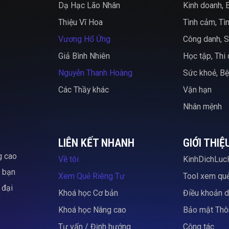
Dạ Hạc Lão Nhân
Kinh doanh, 
Thiệu Vĩ Hoa
Tình cảm, Tì
Vương Hổ Ứng
Công danh, S
Giả Bình Nhiên
Học tập, Thi
Nguyễn Thanh Hoàng
Sức khoẻ, Bệ
Các Thầy khác
Vận hạn
Nhân mệnh
LIÊN KẾT NHANH
GIỚI THIỆ
g cao
Về tôi
KinhDichLuc
c bạn
Xem Quẻ Riêng Tư
Tool xem qu
 đại
Khoá học Cơ bản
Điều khoản d
Khoá học Nâng cao
Bảo mật Thôn
Tư vấn / Định hướng
Cộng tác