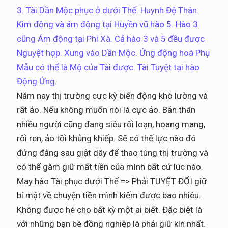
3. Tài Dần Mộc phục ở dưới Thế. Huynh Đệ Thân
Kim động và ám động tại Huyền vũ hào 5. Hào 3
cũng Ám động tại Phi Xà. Cả hào 3 và 5 đều được
Nguyệt hợp. Xung vào Dần Mộc. Ứng động hoá Phụ
Mẫu có thể là Mộ của Tài được. Tài Tuyệt tại hào
Động Ứng.
Năm nay thị trường cực kỳ biến động khó lường và
rất ảo. Nếu không muốn nói là cực ảo. Bản thân
nhiều người cũng đang siêu rối loạn, hoang mang,
rối ren, ảo tối khủng khiếp. Sẽ có thế lực nào đó
đứng đằng sau giật dây để thao túng thị trường và
có thể găm giữ mất tiền của mình bất cứ lúc nào.
May hào Tài phục dưới Thế => Phải TUYỆT ĐỐI giữ
bí mật về chuyện tiền mình kiếm được bao nhiêu.
Không được hé cho bất kỳ một ai biết. Đặc biệt là
với những bạn bè đồng nghiệp là phải giữ kín nhất.