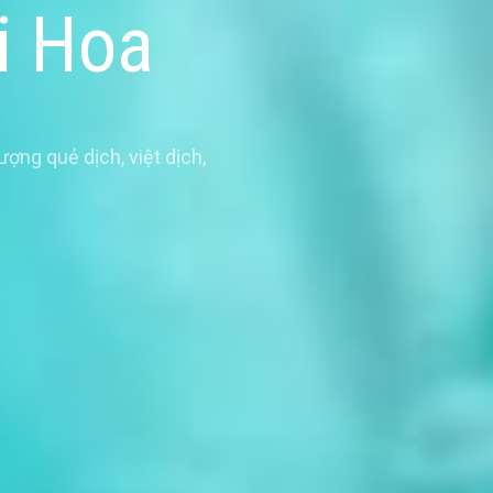
ai Hoa
ượng quẻ dịch
,
việt dịch
,