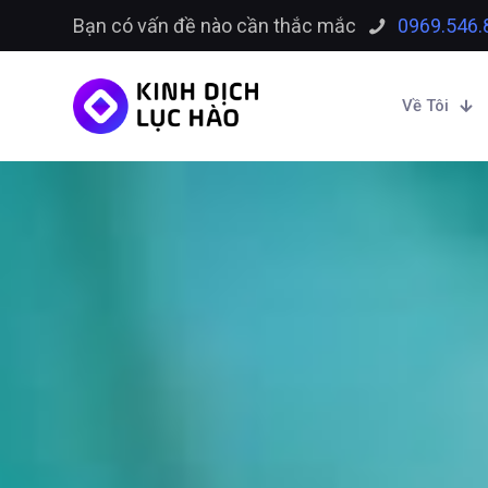
Bạn có vấn đề nào cần thắc mắc
0969.546.
Về Tôi