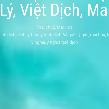
Lý, Việt Dịch, M
Dịch Lý
,
Mai Hoa
inh dịch
,
dịch lý
,
hàm ý
,
kinh dịch 64 quẻ
,
lý giải
,
mai hoa
,
t
ý nghĩa
,
ý nghĩa quẻ dịch