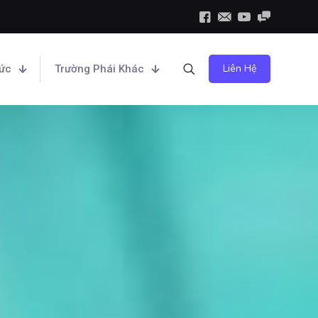
Liên Hệ
hức
Trường Phái Khác