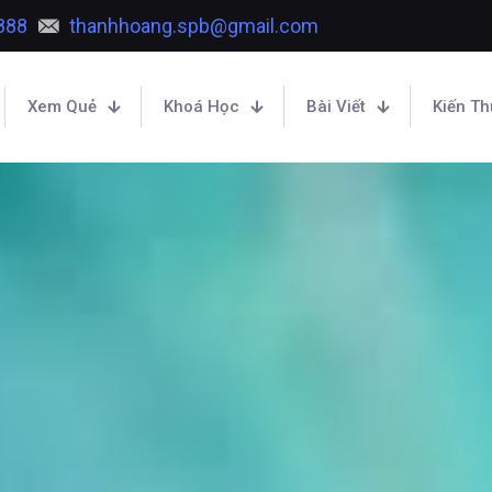
888
thanhhoang.spb@gmail.com
Xem Quẻ
Khoá Học
Bài Viết
Kiến T