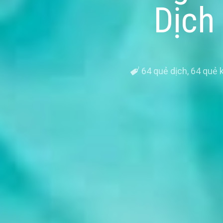
Dịch 
64 quẻ dịch
,
64 quẻ k