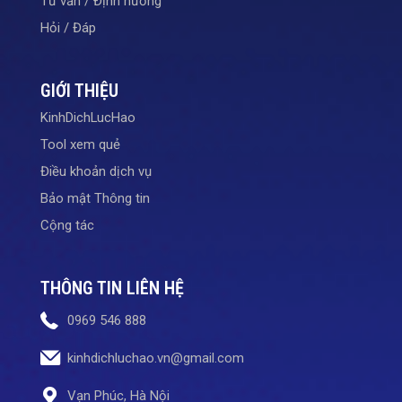
Tư vấn / Định hướng
Hỏi / Đáp
GIỚI THIỆU
KinhDichLucHao
Tool xem quẻ
Điều khoản dịch vụ
Bảo mật Thông tin
Cộng tác
THÔNG TIN LIÊN HỆ
0969 546 888
kinhdichluchao.vn@gmail.com
Vạn Phúc, Hà Nội