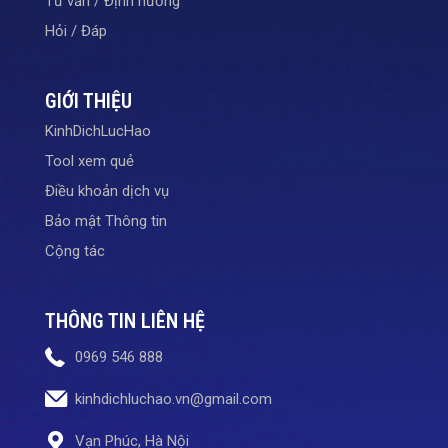
Tư vấn / Định hướng
Hỏi / Đáp
GIỚI THIỆU
KinhDichLucHao
Tool xem quẻ
Điều khoản dịch vụ
Bảo mật Thông tin
Cộng tác
THÔNG TIN LIÊN HỆ
0969 546 888
kinhdichluchao.vn@gmail.com
Vạn Phúc, Hà Nội