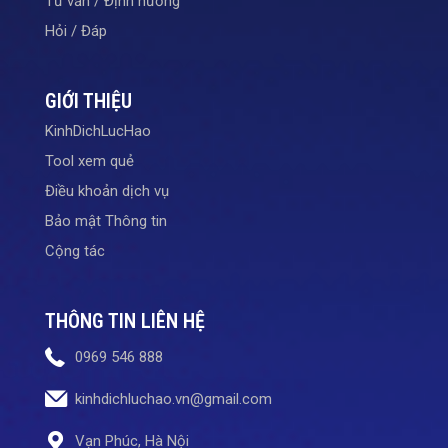
Tư vấn / Định hướng
Hỏi / Đáp
GIỚI THIỆU
KinhDichLucHao
Tool xem quẻ
Điều khoản dịch vụ
Bảo mật Thông tin
Cộng tác
THÔNG TIN LIÊN HỆ
0969 546 888
kinhdichluchao.vn@gmail.com
Vạn Phúc, Hà Nội