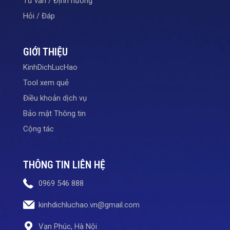
Tư vấn / Định hướng
Hỏi / Đáp
GIỚI THIỆU
KinhDichLucHao
Tool xem quẻ
Điều khoản dịch vụ
Bảo mật Thông tin
Cộng tác
THÔNG TIN LIÊN HỆ
0969 546 888
kinhdichluchao.vn@gmail.com
Vạn Phúc, Hà Nội