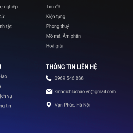
ự nghiệp
Tìm đồ
 cử
Kiện tụng
nh tật
Phong thuỷ
Mồ mả, Âm phần
Hoá giải
U
THÔNG TIN LIÊN HỆ
Hao
0969 546 888
ẻ
kinhdichluchao.vn@gmail.com
ịch vụ
Vạn Phúc, Hà Nội
g tin