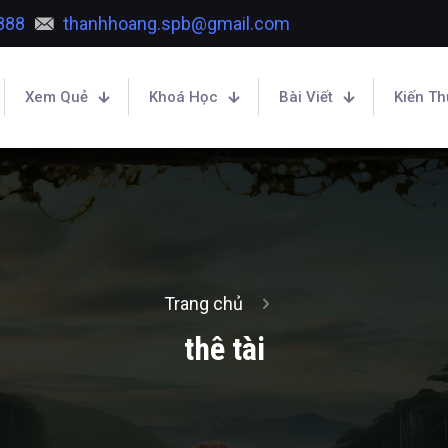
888
thanhhoang.spb@gmail.com
Xem Quẻ
Khoá Học
Bài Viết
Kiến T
Trang chủ
thê tài