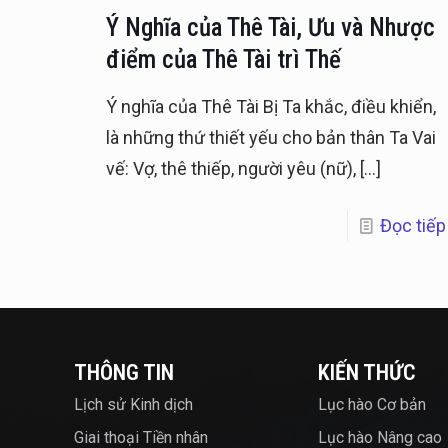
Ý Nghĩa của Thê Tài, Ưu và Nhược
điểm của Thê Tài trì Thế
Ý nghĩa của Thê Tài Bị Ta khắc, điều khiển,
là những thứ thiết yếu cho bản thân Ta Vai
vế: Vợ, thê thiếp, người yêu (nữ),
[…]
Đọc tiếp
THÔNG TIN
KIẾN THỨC
Lịch sử Kinh dịch
Lục hào Cơ bản
Giai thoại Tiền nhân
Lục hào Nâng cao