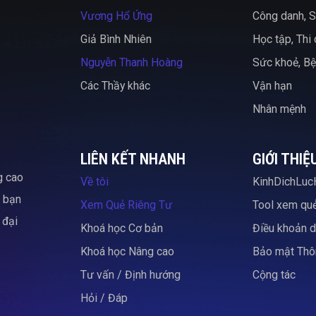
Vương Hổ Ứng
Công danh, S
Giả Bình Nhiên
Học tập, Thi
Nguyễn Thanh Hoàng
Sức khoẻ, Bệ
Các Thầy khác
Vận hạn
Nhân mệnh
LIÊN KẾT NHANH
GIỚI THIỆ
g cao
Về tôi
KinhDichLuc
c bạn
Xem Quẻ Riêng Tư
Tool xem qu
 đại
Khoá học Cơ bản
Điều khoản d
Khoá học Nâng cao
Bảo mật Thôn
Tư vấn / Định hướng
Cộng tác
Hỏi / Đáp