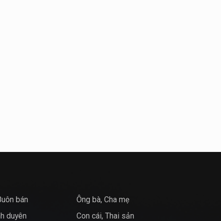
Buôn bán
Ông bà, Cha mẹ
nh duyên
Con cái, Thai sản