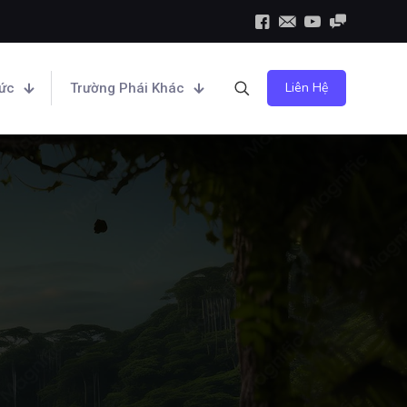
Liên Hệ
hức
Trường Phái Khác