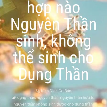
hợp nào
Nguyên Thần
sinh, không
thể sinh cho
Dụng Thần
Kinh Dịch Cơ Bản
dụng thần
,
nguyên thần
,
nguyên thần hưu tù
,
nguyên thần không sinh được cho dụng thần
,