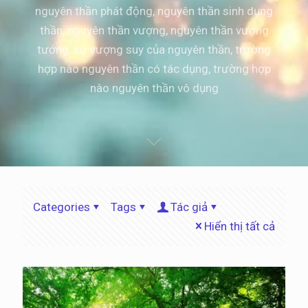
nguyên thần phát động
,
nguyên thần sinh dụng
thần
,
nguyên thần vượng
,
nguyên thần vượng
tướng
,
sự vượng suy của nguyên thần
,
trường
hợp nào nguyên thần có tác dụng
,
trường hợp
nào nguyên thần vô dụng
Categories
Tags
Tác giả
Hiển thị tất cả