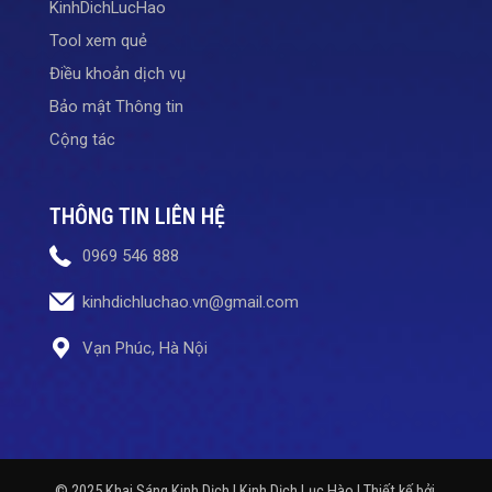
KinhDichLucHao
Tool xem quẻ
Điều khoản dịch vụ
Bảo mật Thông tin
Cộng tác
THÔNG TIN LIÊN HỆ
0969 546 888
kinhdichluchao.vn@gmail.com
Vạn Phúc, Hà Nội
© 2025 Khai Sáng Kinh Dịch | Kinh Dịch Lục Hào | Thiết kế bởi