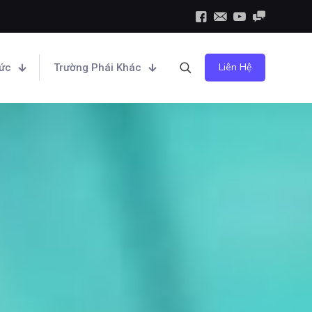
Liên Hệ
hức
Trường Phái Khác