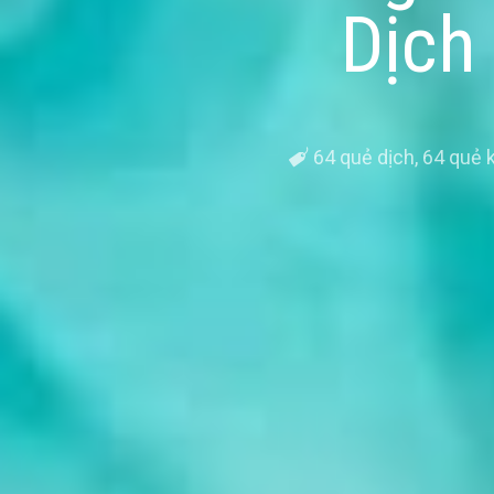
Dịch 
64 quẻ dịch
,
64 quẻ k