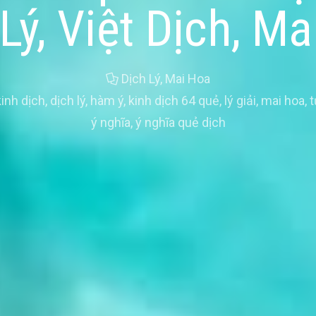
Lý, Việt Dịch, M
Dịch Lý
,
Mai Hoa
inh dịch
,
dịch lý
,
hàm ý
,
kinh dịch 64 quẻ
,
lý giải
,
mai hoa
,
t
ý nghĩa
,
ý nghĩa quẻ dịch