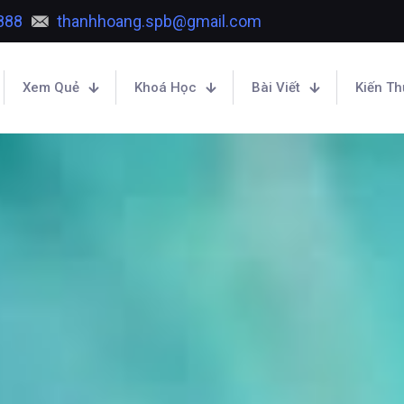
888
thanhhoang.spb@gmail.com
Xem Quẻ
Khoá Học
Bài Viết
Kiến T