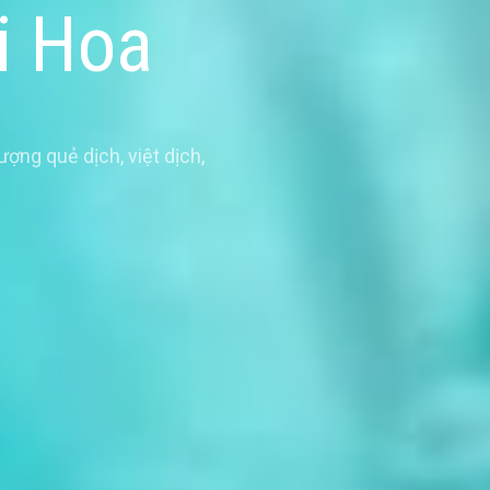
ai Hoa
ượng quẻ dịch
,
việt dịch
,