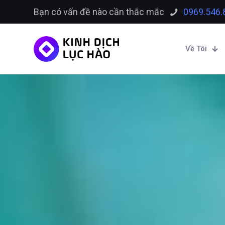
Bạn có vấn đề nào cần thắc mắc
0969.546.
Về Tôi