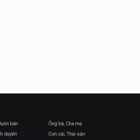
Buôn bán
Ông bà, Cha mẹ
nh duyên
Con cái, Thai sản