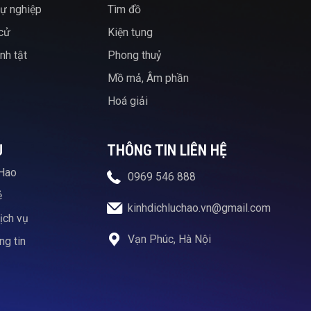
ự nghiệp
Tìm đồ
 cử
Kiện tụng
nh tật
Phong thuỷ
Mồ mả, Âm phần
Hoá giải
U
THÔNG TIN LIÊN HỆ
Hao
0969 546 888
ẻ
kinhdichluchao.vn@gmail.com
ịch vụ
Vạn Phúc, Hà Nội
g tin