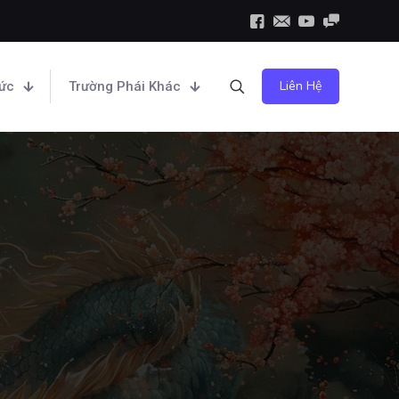
Liên Hệ
hức
Trường Phái Khác