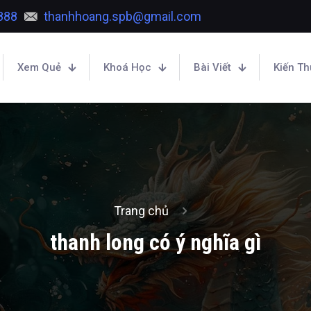
888
thanhhoang.spb@gmail.com
Xem Quẻ
Khoá Học
Bài Viết
Kiến T
Trang chủ
thanh long có ý nghĩa gì