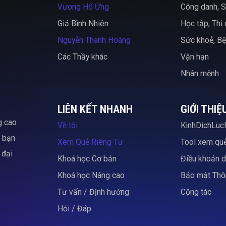
Vương Hổ Ứng
Công danh, S
Giả Bình Nhiên
Học tập, Thi
Nguyễn Thanh Hoàng
Sức khoẻ, Bệ
Các Thầy khác
Vận hạn
Nhân mệnh
LIÊN KẾT NHANH
GIỚI THIỆ
g cao
Về tôi
KinhDichLuc
c bạn
Xem Quẻ Riêng Tư
Tool xem qu
 đại
Khoá học Cơ bản
Điều khoản d
Khoá học Nâng cao
Bảo mật Thôn
Tư vấn / Định hướng
Cộng tác
Hỏi / Đáp