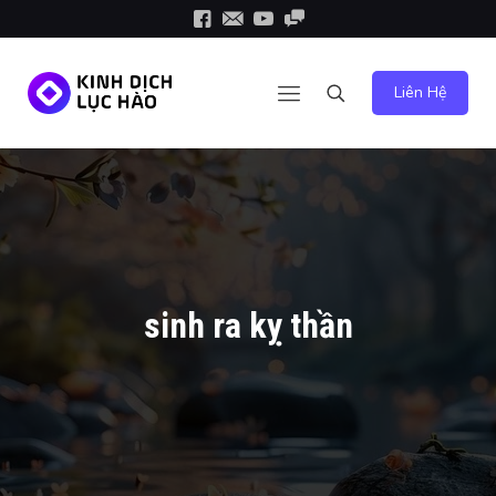
Liên Hệ
sinh ra kỵ thần