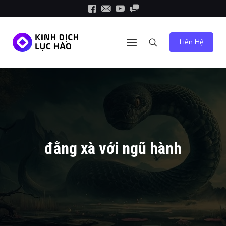
Liên Hệ
đằng xà với ngũ hành