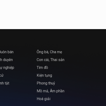
Buôn bán
Ông bà, Cha mẹ
nh duyên
Con cái, Thai sản
ự nghiệp
Tìm đồ
 cử
Kiện tụng
nh tật
Phong thuỷ
Mồ mả, Âm phần
Hoá giải