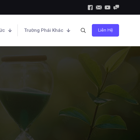
Liên Hệ
hức
Trường Phái Khác